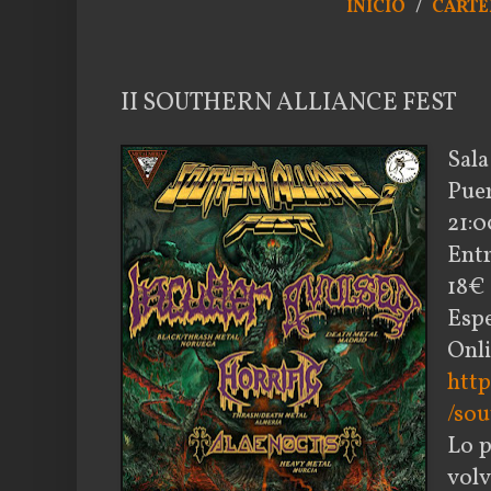
INICIO
/
CARTE
II SOUTHERN ALLIANCE FEST
Sala
Puer
21:
Ent
18€ 
Espe
Onli
http
/sou
Lo p
vol