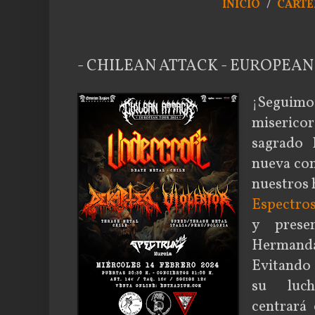
INICIO
/
CARTE
- CHILEAN ATTACK - EUROPEAN 
¡Segui
miserico
sagrado 
nueva con
nuestros
Espectro
y prese
Hermanda
Evitando 
su luch
centrará 